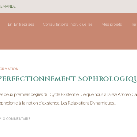
 DEMANDE
En Entreprises
Consultations Individuelles
Mes projets
Tar
ORMATION
Perfectionnement Sophrologiqu
es deux premiers degrés du Cycle Existentiel Ce que nous a laissé Alfonso C
ophrologie à la notion d'existence. Les Relaxations Dynamiques…
0 COMMENTAIRE