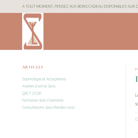
A TOUT MOMENT, PENSEZ AUX BONS CADEAU DISPONIBLES SUR
Articles
F
Sophrologie et Acouphènes
Ateliers Eveil et Sens
QVCT 2026
L
Formation Bols Chantants
s
Consultations Sans Rendez-vous