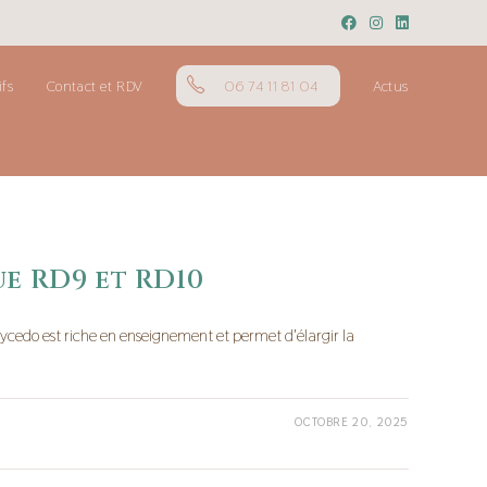
ifs
Contact et RDV
06 74 11 81 04
Actus
e RD9 et RD10
aycedo est riche en enseignement et permet d'élargir la
OCTOBRE 20, 2025