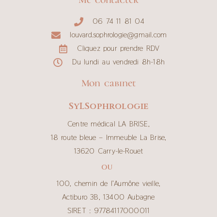
Me contacter
06 74 11 81 04
louvard.sophrologie@gmail.com
Cliquez pour prendre RDV
Du lundi au vendredi 8h-18h
Mon cabinet
SyLSophrologie
Centre médical LA BRISE,
18 route bleue – Immeuble La Brise,
13620 Carry-le-Rouet
OU
100, chemin de l’Aumône vieille,
Actiburo 3B, 13400 Aubagne
SIRET : 97784117000011