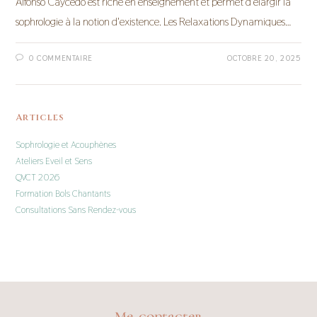
Alfonso Caycedo est riche en enseignement et permet d'élargir la
sophrologie à la notion d'existence. Les Relaxations Dynamiques…
0 COMMENTAIRE
OCTOBRE 20, 2025
Articles
Sophrologie et Acouphènes
Ateliers Eveil et Sens
QVCT 2026
Formation Bols Chantants
Consultations Sans Rendez-vous